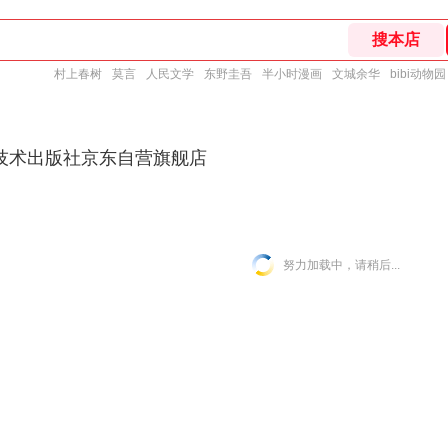
村上春树
莫言
人民文学
东野圭吾
半小时漫画
文城余华
bibi动物园
技术出版社京东自营旗舰店
努力加载中，请稍后...